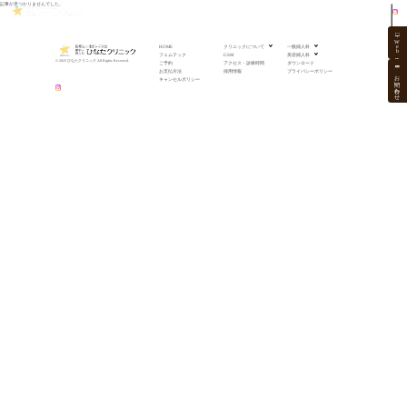
記事が見つかりませんでした。
TOP
クリニックについて
一般婦人科
フェムテック
GSM
美容婦人科
アクセス・診療時間
ダウンロード
W
e
HOME
クリニックについて
一般婦人科
b
フェムテック
GSM
美容婦人科
© 2025 ひなたクリニック All Rights Reserved.
ご予約
アクセス・診療時間
ダウンロード
お支払方法
採用情報
プライバシーポリシー
お問い合わせ
キャンセルポリシー
Top