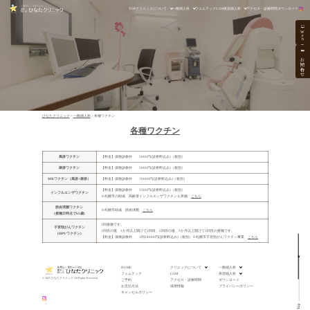
TOP
クリニックについて
一般婦人科
フェムテック
GSM
美容婦人科
アクセス・診療時間
ダウンロード
W
e
b
お問い合わせ
ひなたクリニック
>
一般婦人科
>
各種ワクチン
各種ワクチン
風疹ワクチン
【料金】保険診療外 5000円(診察料込み)（税別）
麻疹ワクチン
【料金】保険診療外 5000円(診察料込み)（税別）
MRワクチン（風疹+麻疹）
【料金】保険診療外 10000円(診察料込み)（税別）
【料金】保険診療外 3500円(診察料込み)（税別）
インフルエンザワクチン
※札幌市の助成 高齢者インフルエンザワクチンも実施
こちら
肺炎球菌ワクチン
※札幌市助成 肺炎球菌
こちら
(接種日時点で65歳)
3回接種です。
子宮頚がんワクチン
1回目の後、1か月以上開けて2回目、2回目の後、3か月以上開けて3回目の接種です。
(HPVワクチン)
【料金】保険診療外 1回28000円(診察料込み)（税別）※札幌市子宮頚がんワクチン事業
こちら
HOME
クリニックについて
一般婦人科
フェムテック
GSM
美容婦人科
© 2025 ひなたクリニック All Rights Reserved.
ご予約
アクセス・診療時間
ダウンロード
お支払方法
採用情報
プライバシーポリシー
キャンセルポリシー
Top