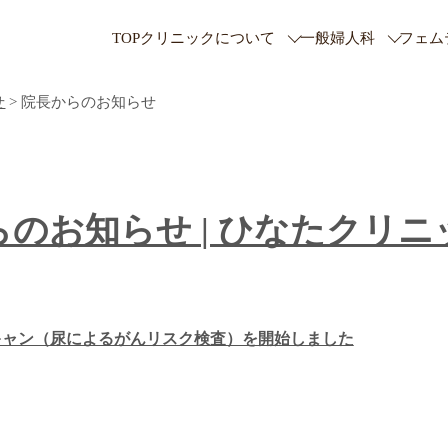
TOP
クリニックについて
一般婦人科
フェム
せ
>
院長からのお知らせ
のお知らせ | ひなたクリ
キャン（尿によるがんリスク検査）を開始しました