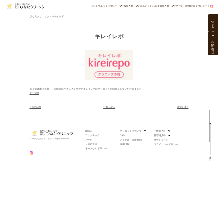
TOP
クリニックについて
一般婦人科
フェムテック
GSM
美容婦人科
アクセス・診療時間
ダウンロード
ひなたクリニック
>
キレイレポ
W
e
b
キレイレポ
お問い合わせ
心身の健康に貢献し、前向きに生きる人を増やすキレイレポにクリニックの紹介をしていただきました。
紹介記事
< 前の記事
一覧へ戻る
次の記事 >
HOME
クリニックについて
一般婦人科
フェムテック
GSM
美容婦人科
© 2025 ひなたクリニック All Rights Reserved.
ご予約
アクセス・診療時間
ダウンロード
お支払方法
採用情報
プライバシーポリシー
キャンセルポリシー
Top