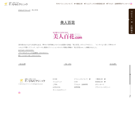
TOP
クリニックについて
一般婦人科
フェムテック
GSM
美容婦人科
アクセス・診療時間
ダウンロード
ひなたクリニック
>
美人百花
W
e
b
美人百花
お問い合わせ
流行感がありながら社会性もある、華やかで好印象なスタイルを提案する雑誌 『美人百花』のウェブマガジン。 「コンサバより若くて華やか ギ
ャルより可愛くてリッチ」をテーマに最新のファッションやコスメ情報が満載の「美人百花.com」に掲載されました。
おりもの（2023/2/20）
ブライダルチェックの必要性（2023/02/21）
膣トリコモナス症（2022/12/26）
< 前の記事
一覧へ戻る
次の記事 >
HOME
クリニックについて
一般婦人科
フェムテック
GSM
美容婦人科
© 2025 ひなたクリニック All Rights Reserved.
ご予約
アクセス・診療時間
ダウンロード
お支払方法
採用情報
プライバシーポリシー
キャンセルポリシー
Top