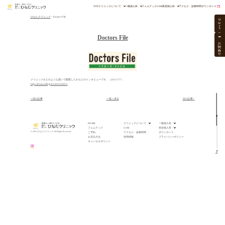
TOP
クリニックについて
一般婦人科
フェムテック
GSM
美容婦人科
アクセス・診療時間
ダウンロード
ひなたクリニック
>
Doctors File
W
e
b
Doctors File
お問い合わせ
クリニックをどのような思いで開業したかなどのインタビューです。（2021/7/7）
https://doctorsfile.jp/h/140539/df/1/
< 前の記事
一覧へ戻る
次の記事 >
HOME
クリニックについて
一般婦人科
フェムテック
GSM
美容婦人科
© 2025 ひなたクリニック All Rights Reserved.
ご予約
アクセス・診療時間
ダウンロード
お支払方法
採用情報
プライバシーポリシー
キャンセルポリシー
Top