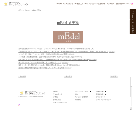
TOP
クリニックについて
一般婦人科
フェムテック
GSM
美容婦人科
アクセス・診療時間
ダウンロード
ひなたクリニック
>
mEdel メデル
W
e
b
mEdel メデル
お問い合わせ
主婦と生活社のwebメディアである、フェムテックで心と体を愛でる mEdelより記事監修の依頼を頂きました。
「排卵日のイライラ、どうしてる？」自分だけで抱え込まず、SOSを求めながらイライラの原因を知って生理と上手に向き合おう！(2023/7/7)
ママになるなら知っておきたい、妊活・妊娠中のお酒と赤ちゃんの関係(2023/6/3)
AMH検査（卵巣予備能検査）とは？検査の目的や費用、妊娠率との関係性も解説(2023/5/30)
なんだかしんどい、気分が落ち込む…。自律神経失調症かも？そんな時にからだの調子を整える食べ物(2023/5/30)
実はデリケートゾーンにも保湿が重要！正しい保湿ケアとは？(2023/5/24)
毎月やってくる生理前のぽっこりお腹。原因と日常に取り入れやすいケア６選(2023/5/24)
生理前に食欲が増すのはなぜ？上手に食欲をコントロールする方法(2023/5/16)
< 前の記事
一覧へ戻る
次の記事 >
HOME
クリニックについて
一般婦人科
フェムテック
GSM
美容婦人科
© 2025 ひなたクリニック All Rights Reserved.
ご予約
アクセス・診療時間
ダウンロード
お支払方法
採用情報
プライバシーポリシー
キャンセルポリシー
Top